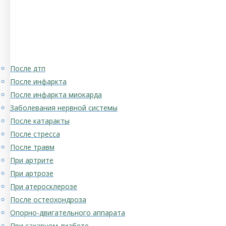
После дтп
После инфаркта
После инфаркта миокарда
Заболевания нервной системы
После катаракты
После стресса
После травм
При артрите
При артрозе
При атеросклерозе
После остеохондроза
Опорно-двигательного аппарата
При сахарном диабете