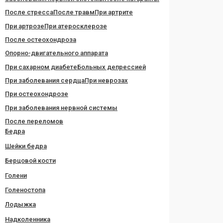
После стресса
После травм
При артрите
При артрозе
При атеросклерозе
После остеохондроза
Опорно-двигательного аппарата
При сахарном диабете
Больных депрессией
При заболевания сердца
При неврозах
При остеохондрозе
При заболевания нервной системы
После переломов
Бедра
Шейки бедра
Берцовой кости
Голени
Голеностопа
Лодыжка
Надколенника