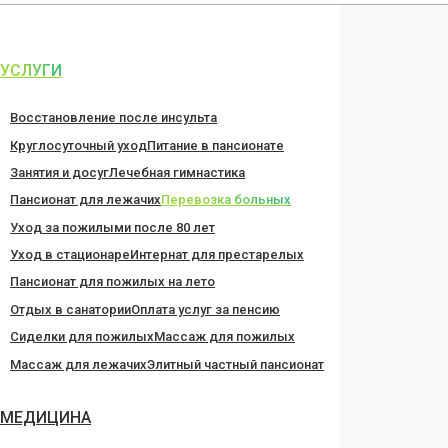
Перейти
к
содержанию
УСЛУГИ
Восстановление после инсульта
Круглосуточный уход
Питание в пансионате
Занятия и досуг
Лечебная гимнастика
Пансионат для лежачих
Перевозка больных
Уход за пожилыми после 80 лет
Уход в стационаре
Интернат для престарелых
Пансионат для пожилых на лето
Отдых в санатории
Оплата услуг за пенсию
Сиделки для пожилых
Массаж для пожилых
Массаж для лежачих
Элитный частный пансионат
МЕДИЦИНА