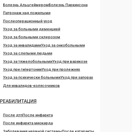
Болезнь Альцгеймером
Болезнь Паркинсона
Патронаж над пожилыми
Послеоперационный уход
Уход за больными деменцией
Уход за больными склерозом
Уход за инвалидами
Уход за онкобольными
Уход за слепыми людьми
Уход за тяжелобольными
Уход при варикозе
Уход при гипертонии
Уход при пролежнях
Уход за психически больными
Уход при запорах
Для инвалидов-колясочников
РЕАБИЛИТАЦИЯ
После дтп
После инфаркта
После инфаркта миокарда
Заболевания нервной системы
После катаракты