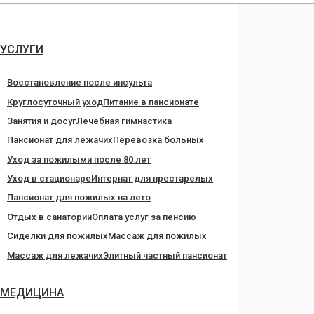
Перейти
к
содержанию
УСЛУГИ
Восстановление после инсульта
Круглосуточный уход
Питание в пансионате
Занятия и досуг
Лечебная гимнастика
Пансионат для лежачих
Перевозка больных
Уход за пожилыми после 80 лет
Уход в стационаре
Интернат для престарелых
Пансионат для пожилых на лето
Отдых в санатории
Оплата услуг за пенсию
Сиделки для пожилых
Массаж для пожилых
Массаж для лежачих
Элитный частный пансионат
МЕДИЦИНА