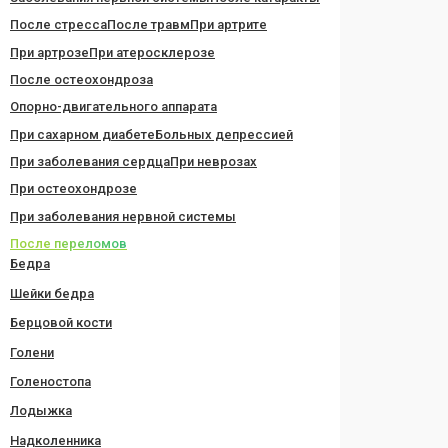
После стресса
После травм
При артрите
При артрозе
При атеросклерозе
После остеохондроза
Опорно-двигательного аппарата
При сахарном диабете
Больных депрессией
При заболевания сердца
При неврозах
При остеохондрозе
При заболевания нервной системы
После переломов
Бедра
Шейки бедра
Берцовой кости
Голени
Голеностопа
Лодыжка
Надколенника