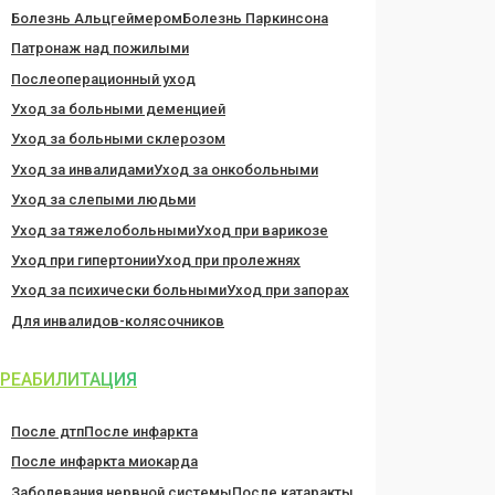
Болезнь Альцгеймером
Болезнь Паркинсона
Патронаж над пожилыми
Послеоперационный уход
Уход за больными деменцией
Уход за больными склерозом
Уход за инвалидами
Уход за онкобольными
Уход за слепыми людьми
Уход за тяжелобольными
Уход при варикозе
Уход при гипертонии
Уход при пролежнях
Уход за психически больными
Уход при запорах
Для инвалидов-колясочников
РЕАБИЛИТАЦИЯ
После дтп
После инфаркта
После инфаркта миокарда
Заболевания нервной системы
После катаракты